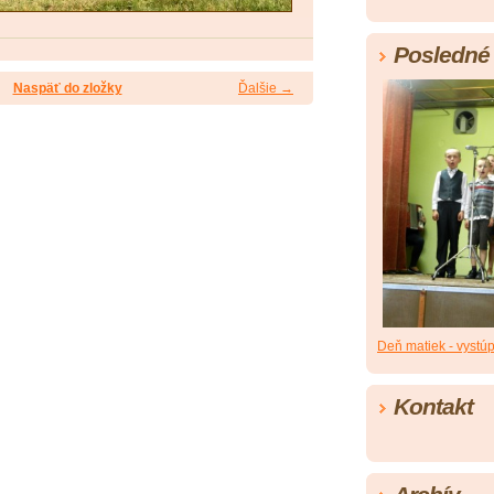
Posledné 
Naspäť do zložky
Ďalšie →
Deň matiek - vystúp
Kontakt