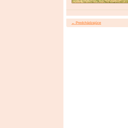
← Predchádzajúce