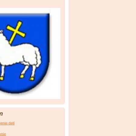
m
enie detí
enie