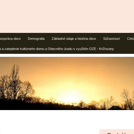
ospráva obce
Demografia
Základné údaje a história obce
Súčastnosť
Cirk
 a zateplenie kultúrneho domu a Obecného úradu s využitím OZE - Krížovany
1