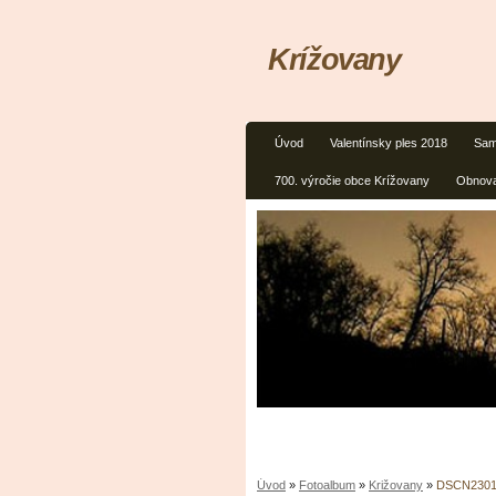
Krížovany
Úvod
Valentínsky ples 2018
Sam
700. výročie obce Krížovany
Obnova
Úvod
»
Fotoalbum
»
Križovany
»
DSCN230