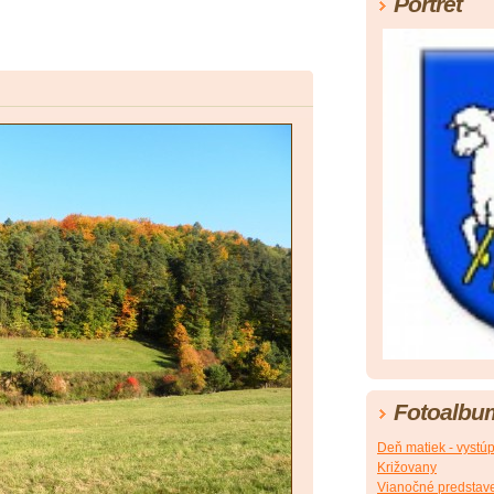
Portrét
Fotoalbu
Deň matiek - vystúp
Križovany
Vianočné predstav